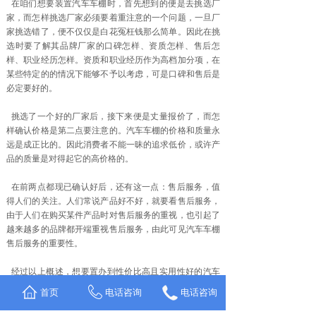
在咱们想要装置汽车车棚时，首先想到的便是去挑选厂
家，而怎样挑选厂家必须要着重注意的一个问题，一旦厂
家挑选错了，便不仅仅是白花冤枉钱那么简单。因此在挑
选时要了解其品牌厂家的口碑怎样、资质怎样、售后怎
样、职业经历怎样。资质和职业经历作为高档加分项，在
某些特定的的情况下能够不予以考虑，可是口碑和售后是
必定要好的。
挑选了一个好的厂家后，接下来便是丈量报价了，而怎
样确认价格是第二点要注意的。汽车车棚的价格和质量永
远是成正比的。因此消费者不能一昧的追求低价，或许产
品的质量是对得起它的高价格的。
在前两点都现已确认好后，还有这一点：售后服务，值
得人们的关注。人们常说产品好不好，就要看售后服务，
由于人们在购买某件产品时对售后服务的重视，也引起了
越来越多的品牌都开端重视售后服务，由此可见汽车车棚
售后服务的重要性。
经过以上概述，想要置办到性价比高且实用性好的汽车
车棚，必须要在调查价格的一起将着重点放在对质量的调
首页
电话咨询
电话咨询
查上。